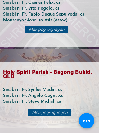
Sinabi ni Fr. Gesner Felix, cs
Sinabi ni Fr. Vito Pegolo, cs
Sinabi ni Fr. Fabio Duque Sepulveda, cs
Monsenyor Joselito Asis (Assoc)
Makipag-ugnayan
Holy Spirit Parish - Bagong Bukid,
QLD
Sinabi ni Fr. Syrilus Madin, cs
Sinabi ni Fr. Angelo Cagna,cs
Sinabi ni Fr. Steve Michel, cs
Makipag-ugnayan
Mater Christi Parish - Seaton, SA