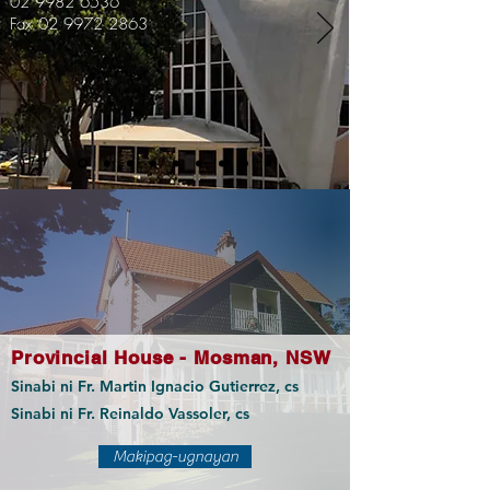
02 9982 6536
Fax
02 9972 2863
Provincial House - Mosman, NSW
Sinabi ni Fr. Martin Ignacio Gutierrez, cs
Sinabi ni Fr. Reinaldo Vassoler, cs
Makipag-ugnayan