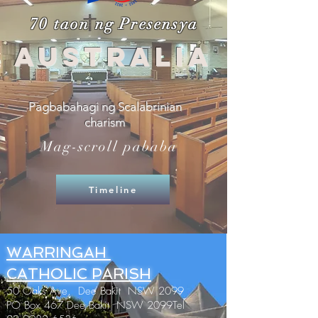
70 taon ng Presensya
australia
Pagbabahagi ng Scalabrinian
charism
Mag-scroll pababa
Timeline
WARRINGAH
CATHOLIC PARISH
50 Oaks Ave, Dee Bakit NSW 2099
PO Box 467 Dee Bakit NSW 2099Tel