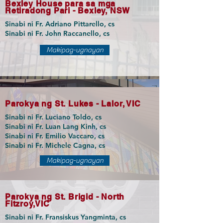
Bexley House para sa mga
Retiradong Pari - Bexley, NSW
Sinabi ni Fr. Adriano Pittarello​, cs
Sinabi ni Fr. John Raccanello, cs
Makipag-ugnayan
Parokya ng St. Lukes - Lalor, VIC
Sinabi ni Fr. Luciano Toldo, cs
Sinabi ni Fr. Luan Lang Kinh, cs
Sinabi ni Fr. Emilio Vaccaro, cs
Sinabi ni Fr. Michele Cagna, cs
Makipag-ugnayan
Parokya ng St. Brigid - North
Fitzroy,VIC
Sinabi ni Fr. Fransiskus Yangminta, cs