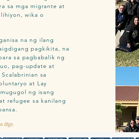
ra sa mga migrante at
lihiyon, wika o
ganisa na ng ilang
igdigang pagkikita, na
para sa pagbabalik ng
uo, pag-update at
Scalabrinian sa
luntaryo at Lay
gumugugol ng isang
at refugee sa kanilang
bansa.
n &gt;