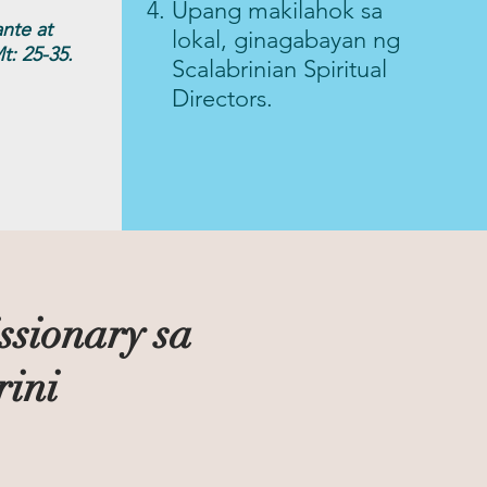
Upang makilahok sa
nte at
lokal, ginagabayan ng
: 25-35.
Scalabrinian Spiritual
Directors.
ssionary sa
rini