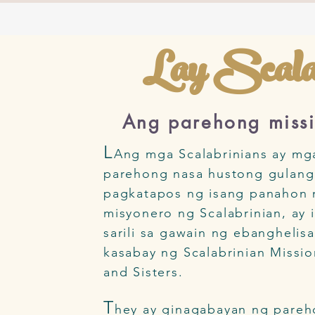
Lay Scalab
Ang parehong miss
L
Ang mga Scalabrinians ay mga
parehong nasa hustong gulang 
pagkatapos ng isang panahon
misyonero ng Scalabrinian, ay 
sarili sa gawain ng ebanghelis
kasabay ng Scalabrinian Mission
and Sisters.
T
hey ay ginagabayan ng pare