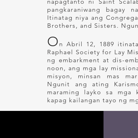
napagtanto ni Saint Scala
pangkaraniwang bagay na
Itinatag niya ang Congrega
Brothers, and Sisters. Nguni
O
n Abril 12, 1889 itinat
Raphael Society for Lay Mis
ng embarkment at dis-emb
noon, ang mga lay mission
misyon, minsan mas mar
Ngunit ang ating Karism
maraming layko sa mga k
kapag kailangan tayo ng m