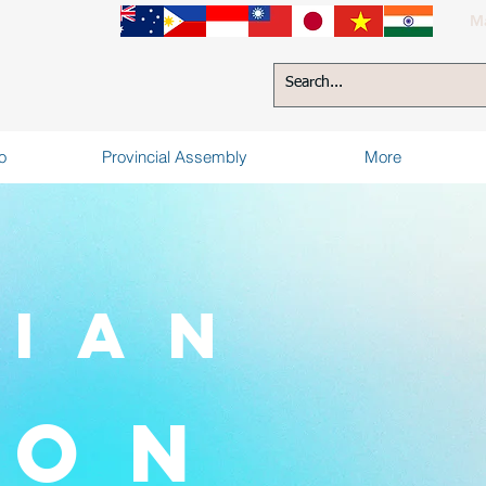
Ma
o
Provincial Assembly
More
nian
yon