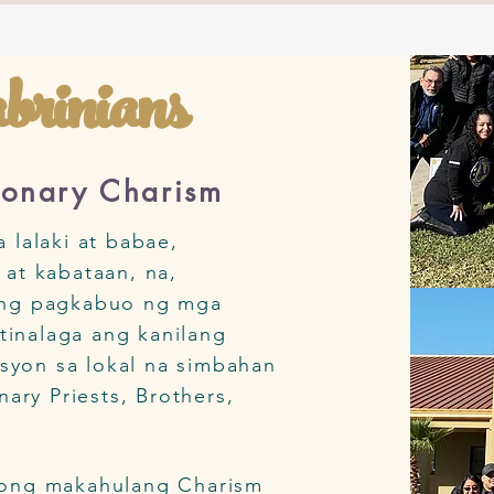
rinians
ionary Charism
 lalaki at babae,
at kabataan, na,
 ng pagkabuo ng mga
itinalaga ang kanilang
asyon sa lokal na simbahan
ary Priests, Brothers,
hong makahulang Charism