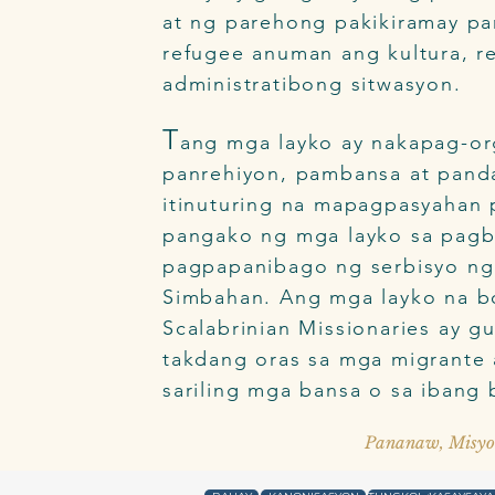
at ng parehong pakikiramay pa
refugee anuman ang kultura, re
administratibong sitwasyon.
T
ang mga layko ay nakapag-or
panrehiyon, pambansa at panda
itinuturing na mapagpasyahan 
pangako ng mga layko sa pagb
pagpapanibago ng serbisyo ng 
Simbahan. Ang mga layko na bo
Scalabrinian Missionaries ay 
takdang oras sa mga migrante 
sariling mga bansa o sa ibang 
Pananaw, Misyo