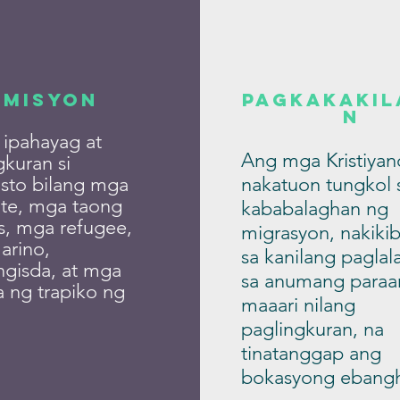
Misyon
Pagkakakil
n
ipahayag at
Ang mga Kristiyan
gkuran si
isto bilang mga
nakatuon tungkol 
te, mga taong
kababalaghan ng
s, mga refugee,
migrasyon, nakiki
arino,
sa kanilang paglal
gisda, at mga
sa anumang paraa
a ng trapiko ng
maaari nilang
paglingkuran, na
tinatanggap ang
bokasyong ebanghe