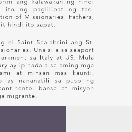
brini ang kalawakan ng hindi
 ito ng paglilipat ng tao.
tion of Missionaries' Fathers,
t hindi ito sapat.
ag ni Saint Scalabrini ang St.
sionaries. Una sila sa seaport
arkment sa Italy at US. Mula
ary ay ipinadala sa aming mga
ami at minsan mas kaunti.
o ay nananatili sa puso ng
ontinente, bansa at misyon
ga migrante.