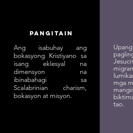
Pangitain
Upang 
Ang isabuhay ang
paglin
bokasyong Kristiyano sa
Jesucr
isang eklesyal na
migran
dimensyon na
lumika
ibinabahagi sa
mga m
Scalabrinian charism,
mangin
bokasyon at misyon.
biktim
tao.