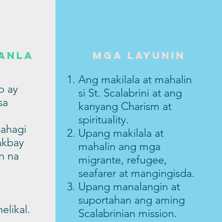
anla
mga layunin
Ang makilala at mahalin
o ay
si St. Scalabrini at ang
sa
kanyang Charism at
spirituality.
bahagi
Upang makilala at
akbay
mahalin ang mga
n na
migrante, refugee,
seafarer at mangingisda.
Upang manalangin at
suportahan ang aming
likal.
Scalabrinian mission.