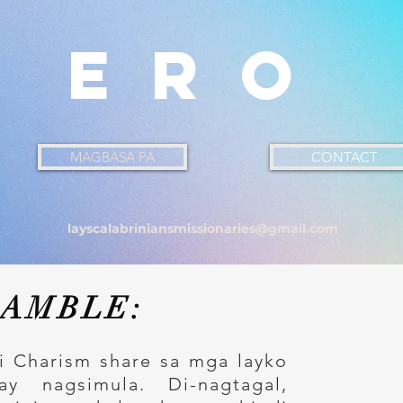
ero
MAGBASA PA
CONTACT
layscalabriniansmissionaries@gmail.com
AMBLE:
ni Charism share sa mga layko
 nagsimula. Di-nagtagal,