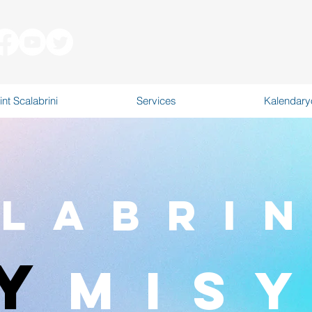
int Scalabrini
Services
Kalendary
labri
y
Mis