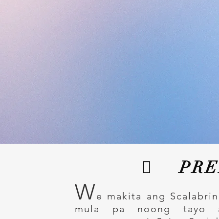
 PRE
W
e makita ang Scalabri
mula pa noong tayo ay