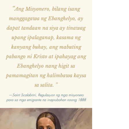
“
Ang Misyonero, bilang isang
manggagawa ng Ebanghelyo, ay
dapat tandaan na siya ay tinawag
upang ipalaganap, kasama ng
kanyang buhay, ang mabuting
pabango ni Kristo at ipahayag ang
Ebanghelyo nang higit sa
pamamagitan ng halimbawa kaysa
sa salita. ”
—
Saint Scalabrini, Regulasyon ng mga misyonero
para sa mga emigrante na inaprubahan noong 1888