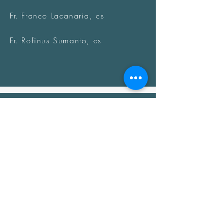
Fr. Franco Lacanaria, cs
Fr. Rofinus Sumanto, cs
Mission
Fr. Paulo Prigol, cs
(Church Offices)
Fr. Marcelo Martinez, cs
(Parishes & Chaplaincies)
Fr. Luis Antonio Diaz, cs