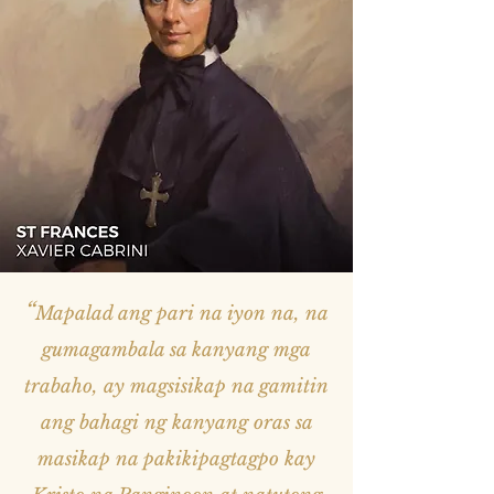
“
Mapalad ang pari na iyon na, na
gumagambala sa kanyang mga
trabaho, ay magsisikap na gamitin
ang bahagi ng kanyang oras sa
masikap na pakikipagtagpo kay