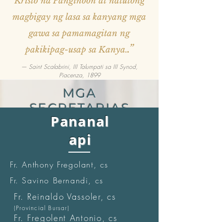
Kristo na Panginoon at natutong
magbigay ng lasa sa kanyang mga
gawa sa pamamagitan ng
.”
pakikipag-usap sa Kanya.
— Saint Scalabrini, III Talumpati sa III Synod,
Piacenza, 1899
MGA
SECRETARIAS
Pananal
api
Fr. Anthony Fregolant, cs
Fr. Savino Bernandi, cs
Fr. Reinaldo Vassoler, cs
(Provincial Bursar)
Fr. Fregolent Antonio, cs